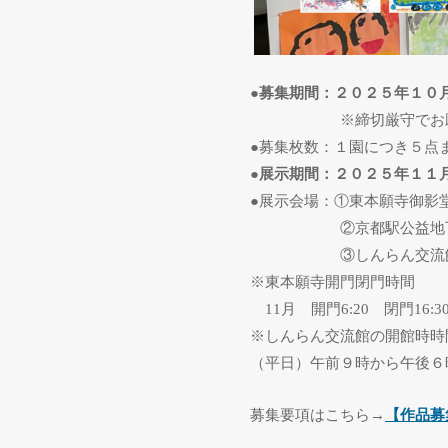
●募集期間：２０２５年１０
※締切厳守でお願い
●募集枚数：１園につき５点
●展示期間：２０２５年１１
●展示会場：①東本願寺御影
②京都駅公益地下ス
③しんらん交流
※東本願寺開門閉門時間
11
月 開門
6:20
閉門
16:3
※しんらん交流館の開館時時
（平日）午前９時から午後６
募集要項はこちら→
【作品募