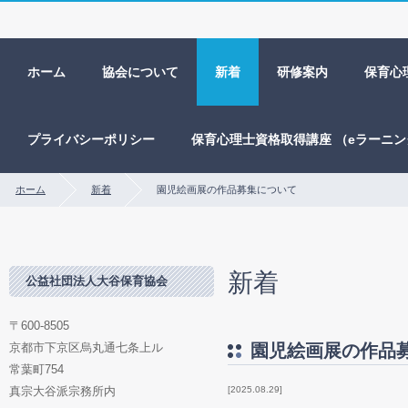
ホーム
協会について
新着
研修案内
保育心
プライバシーポリシー
保育心理士資格取得講座 （eラーニ
ホーム
新着
園児絵画展の作品募集について
新着
公益社団法人大谷保育協会
〒600-8505
京都市下京区烏丸通七条上ル
園児絵画展の作品
常葉町754
真宗大谷派宗務所内
2025.08.29