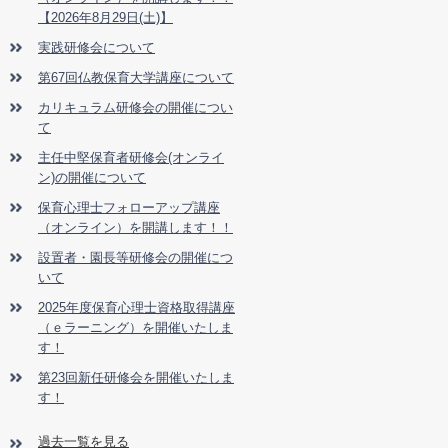
【2026年8月29日(土)】
実践研修会について
第67回仏教保育大学講座について
カリキュラム研修会の開催につい
て
主任中堅保育者研修会(オンライ
ン)の開催について
保育心理士フォローアップ講座
（オンライン）を開講します！！
設置者・園長等研修会の開催につ
いて
2025年度保育心理士資格取得講座
（ｅラーニング）を開催いたしま
す！
第23回新任研修会を開催いたしま
す！
過去一覧を見る