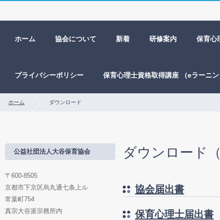
ホーム
協会について
新着
研修案内
保育心
プライバシーポリシー
保育心理士資格取得講座 （eラーニ
ホーム
ダウンロード
ダウンロード
公益社団法人大谷保育協会
〒600-8505
京都市下京区烏丸通七条上ル
協会届出書
常葉町754
真宗大谷派宗務所内
保育心理士届出書