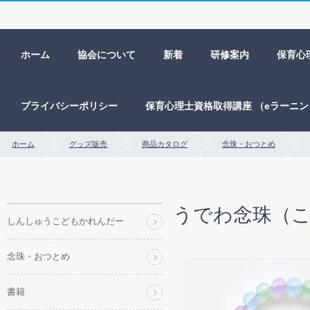
ホーム
協会について
新着
研修案内
保育心
プライバシーポリシー
保育心理士資格取得講座 （eラーニ
ホーム
グッズ販売
商品カタログ
念珠・おつとめ
商
うでわ念珠（こ
品
しんしゅうこどもかれんだー
カ
テ
念珠・おつとめ
ゴ
リ
ー
書籍