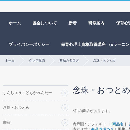
ホーム
協会について
新着
研修案内
保育心
プライバシーポリシー
保育心理士資格取得講座 （eラーニ
ホーム
グッズ販売
商品カタログ
念珠・おつとめ
商
念珠・おつと
品
しんしゅうこどもかれんだー
カ
テ
念珠・おつとめ
ゴ
8件の商品があります。
リ
ー
書籍
表示順 : デフォルト ｜
商品名
｜
表示形式 :
商品説明つき
｜
画像一