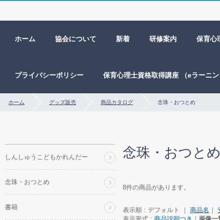
ホーム
協会について
新着
研修案内
保育心
プライバシーポリシー
保育心理士資格取得講座 （eラーニ
ホーム
グッズ販売
商品カタログ
念珠・おつとめ
商
念珠・おつと
品
しんしゅうこどもかれんだー
カ
テ
念珠・おつとめ
ゴ
8件の商品があります。
リ
ー
書籍
表示順 : デフォルト ｜
商品名
｜
表示形式 :
商品説明つき
｜
画像一