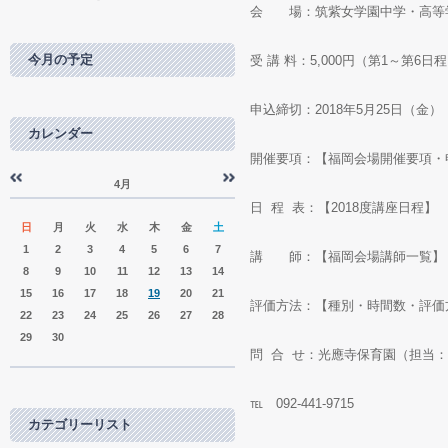
会 場：筑紫女学園中学・高等
今月の予定
受 講 料：5,000円（第1～第6日
申込締切：2018年5月25日（金）
カレンダー
開催要項：【福岡会場開催要項・
4月
«
»
日 程 表：【2018度講座日程】
日
月
火
水
木
金
土
1
2
3
4
5
6
7
講 師：【福岡会場講師一覧】
8
9
10
11
12
13
14
15
16
17
18
19
20
21
評価方法：【種別・時間数・評価
22
23
24
25
26
27
28
29
30
問 合 せ：光應寺保育園（担当
℡ 092-441-9715
カテゴリーリスト