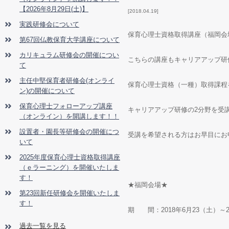
【2026年8月29日(土)】
2018.04.19
実践研修会について
保育心理士資格取得講座（福岡会
第67回仏教保育大学講座について
カリキュラム研修会の開催につい
こちらの講座もキャリアアップ研
て
主任中堅保育者研修会(オンライ
保育心理士資格（一種）取得課程
ン)の開催について
保育心理士フォローアップ講座
キャリアアップ研修の2分野を受
（オンライン）を開講します！！
設置者・園長等研修会の開催につ
受講を希望される方はお早目にお
いて
2025年度保育心理士資格取得講座
（ｅラーニング）を開催いたしま
す！
★福岡会場★
第23回新任研修会を開催いたしま
す！
期 間：2018年6月23（土）～2
過去一覧を見る