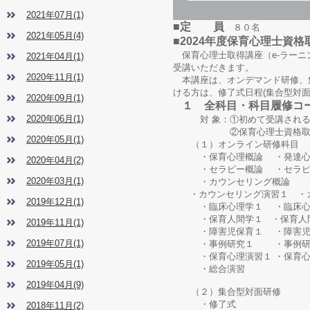
2021年07月(1)
■定 員
８０名
2021年05月(4)
■2024年度保育心理士資
保育心理士取得講座（e-ラーニ
2021年04月(1)
受講いただきます。
2020年11月(1)
本講座は、オンデマンド研修、集
ける方は、修了式日程(集合型対
2020年09月(1)
１ 全科目・科目履修コ
2020年06月(1)
対 象：①初めて受講される
②保育心理士資格取得講
2020年05月(1)
（１）オンライン研修科目
・保育心理概論 ・発達心理
2020年04月(2)
・セラピー概論 ・セラピー
2020年03月(1)
・カウンセリング概論
・カウンセリング演習１ ・カ
2019年12月(1)
・臨床心理学１ ・臨床
・保育人間学１ ・保育人
2019年11月(1)
・障害児保育１ ・障害
2019年07月(1)
・事例研究１ ・事例研究２
・保育心理演習１ ・保育心
2019年05月(1)
・総合演習
2019年04月(9)
（２）集合型対面研修
・修了式
2018年11月(2)