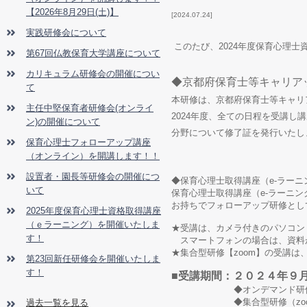
【2026年8月29日(土)】
2024.07.24
実践研修会について
このたび、2024年度保育心理
第67回仏教保育大学講座について
カリキュラム研修会の開催につい
◆京都府保育士等キャリア
て
本研修は、京都府保育士等キャリ
主任中堅保育者研修会(オンライ
2024
年度、全ての日程を受講し講
ン)の開催について
分野について修了証を発行いたし
保育心理士フォローアップ講座
（オンライン）を開講します！！
設置者・園長等研修会の開催につ
◆保育心理士取得講座（e-ラーニ
いて
保育心理士取得講座（e-ラーニ
お持ちでフォローアップ研修とし
2025年度保育心理士資格取得講座
（ｅラーニング）を開催いたしま
★受講は、カメラ付きのパソコン
す！
スマートフォンの場合は、資料
★集合型研修【zoom】の受講
第23回新任研修会を開催いたしま
す！
■受講期間：２０２４年９
◆オンデマンド研修
◆集合型研修（zoom
過去一覧を見る