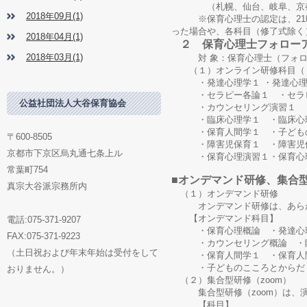
（札幌、仙台、岐阜、京都
2018年09月(1)
※保育心理士の認定は、21時間
った場合や、各科目（修了式除く
2018年04月(1)
２ 保育心理士フォロー
2018年03月(1)
対 象：保育心理士（フォロー
（１）オンライン研修科目（１
・発達心理学１ ・発達心理
・セラピー各論１ ・セラ
公益社団法人大谷保育協会
・カウンセリング演習１ ・
・臨床心理学１ ・臨床心
・保育人間学１ ・子どもの
〒600-8505
・障害児保育１ ・障害児
京都市下京区烏丸通七条上ル
・保育心理演習１・保育心
常葉町754
■オンデマンド研修、集合型
真宗大谷派宗務所内
（１）オンデマンド研修
オンデマンド研修は、あらかじ
【オンデマンド科目】
電話:075-371-9207
・保育心理概論 ・発達心理
FAX:075-371-9223
・カウンセリング概論 ・臨
（土日祝および年末年始は受付をして
・保育人間学１ ・保育人間
・子どものこころとからだ 
おりません。）
（２）集合型研修（zoom）
集合型研修（zoom）は、演
【科目】