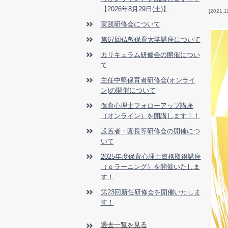
【2026年8月29日(土)】
2021.1
実践研修会について
第67回仏教保育大学講座について
カリキュラム研修会の開催につい
て
主任中堅保育者研修会(オンライ
ン)の開催について
保育心理士フォローアップ講座
（オンライン）を開講します！！
設置者・園長等研修会の開催につ
いて
2025年度保育心理士資格取得講座
（ｅラーニング）を開催いたしま
す！
第23回新任研修会を開催いたしま
す！
過去一覧を見る