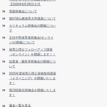
【2026年8月29日(土)】
実践研修会について
第67回仏教保育大学講座について
カリキュラム研修会の開催につい
て
主任中堅保育者研修会(オンライ
ン)の開催について
保育心理士フォローアップ講座
（オンライン）を開講します！！
設置者・園長等研修会の開催につ
いて
2025年度保育心理士資格取得講座
（ｅラーニング）を開催いたしま
す！
第23回新任研修会を開催いたしま
す！
過去一覧を見る