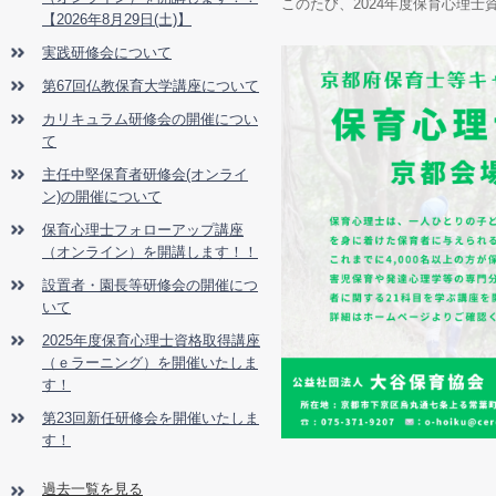
このたび、
2024
年度保育心理士
【2026年8月29日(土)】
実践研修会について
第67回仏教保育大学講座について
カリキュラム研修会の開催につい
て
主任中堅保育者研修会(オンライ
ン)の開催について
保育心理士フォローアップ講座
（オンライン）を開講します！！
設置者・園長等研修会の開催につ
いて
2025年度保育心理士資格取得講座
（ｅラーニング）を開催いたしま
す！
第23回新任研修会を開催いたしま
す！
過去一覧を見る