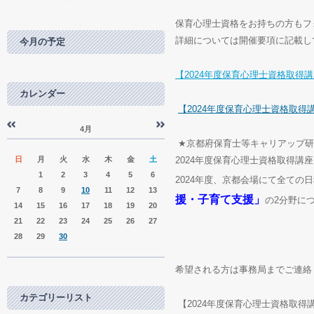
保育心理士資格をお持ちの方もフ
詳細については開催要項に記載し
今月の予定
【
2024
年度保育心理士資格取得講
カレンダー
【
2024
年度保育心理士資格取得
4月
«
»
★
京都府保育士等キャリアップ研
日
月
火
水
木
金
土
2024
年度保育心理士資格取得講座
1
2
3
4
5
6
2024
年度、京都会場にて全ての日
7
8
9
10
11
12
13
援・子育て支援」
の
2
分野に
14
15
16
17
18
19
20
21
22
23
24
25
26
27
28
29
30
希望される方は事務局までご連絡
カテゴリーリスト
【
2024
年度保育心理士資格取得