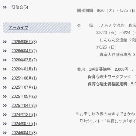
研修会(6)
開催期間
：
8/20
（火）～
8/25
（日
会 場：しんらん交流館、真宗
アーカイブ
①8/20
（火）～
8/24
（
しんらん交流館 ２階 大谷
2026年06月(3)
②8/25
（日）
2026年04月(2)
真宗大谷派宗務所 ３階 議
2026年03月(2)
2026年01月(1)
費用：
1
科目受講料
2,000
円
/
保育心理士ワークブック
2025年08月(1)
保育心理士資格認定料
5,
2025年07月(1)
2025年05月(2)
2025年04月(3)
※お申し込み後の返金はできかね
2024年12月(1)
FU
ポイント：
1
科目につき
1
ポ
2024年07月(1)
2024年04月(3)